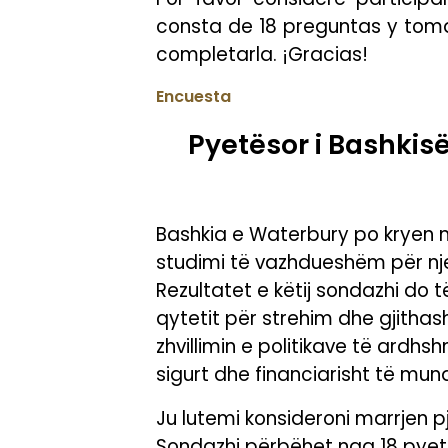
consta de 18 preguntas y tom
completarla. ¡Gracias!
Encuesta
Pyetësor i Bashkis
Bashkia e Waterbury po kryen n
studimi të vazhdueshëm për nje
Rezultatet e këtij sondazhi do 
qytetit për strehim dhe gjitha
zhvillimin e politikave të ardh
sigurt dhe financiarisht të mu
Ju lutemi konsideroni marrjen 
Sondazhi përbëhet nga 18 pyetje