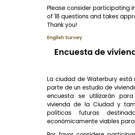
Please consider participating i
of 18 questions and takes appr
Thank you!
English Survey
Encuesta de vivien
La ciudad de Waterbury está 
parte de un estudio de viviend
encuesta se utilizarán pa
vivienda de la Ciudad y tam
políticas futuras destin
económicamente viables para l
Por favor considere particip