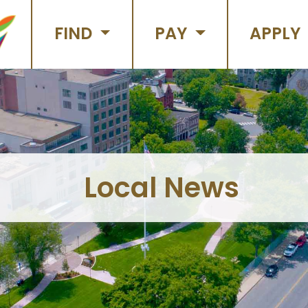
FIND
PAY
APPLY
Local News