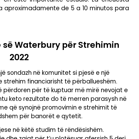
a aproximadamente de 5 a 10 minutos para
ë së Waterbury për Strehimin
2022
jë sondazh në komunitet si pjesë e një
 strehim financiarisht të përballueshëm.
të përdoren për të kuptuar më mirë nevojat e
shtu keto rezultate do të merren parasysh në
shme që synojnë promovimin e strehimit të
ndshem për banorët e qytetit.
pjese në këtë studim të rëndësishëm.
 dhe zgjat për t’u plotësuar afersish 5 deri