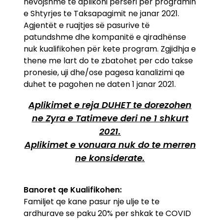
nevojshme te aplikoni perseri per programin
e Shtyrjes te Taksapagimit ne janar 2021.
Agjentët e ruajtjes së pasurive të
patundshme dhe kompanitë e qiradhënse
nuk kualifikohen për kete program. Zgjidhja e
thene me lart do te zbatohet per cdo takse
pronesie, uji dhe/ose pagesa kanalizimi qe
duhet te pagohen ne daten 1 janar 2021.
Aplikimet e reja DUHET te dorezohen
ne Zyra e Tatimeve deri ne 1 shkurt
2021.
Aplikimet e vonuara nuk do te merren
ne konsiderate.
Banoret qe Kualifikohen:
Familjet qe kane pasur nje ulje te te
ardhurave se paku 20% per shkak te COVID