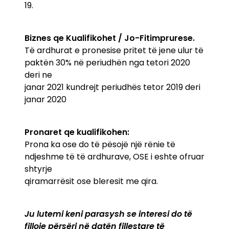
19.
Biznes qe Kualifikohet / Jo-Fitimprurese.
Të ardhurat e pronesise pritet të jene ulur të
paktën 30% në periudhën nga tetori 2020
deri ne
janar 2021 kundrejt periudhës tetor 2019 deri
janar 2020
Pronaret qe kualifikohen:
Prona ka ose do të pësojë një rënie të
ndjeshme të të ardhurave, OSE i eshte ofruar
shtyrje
qiramarrësit ose bleresit me qira.
Ju lutemi keni parasysh se interesi do të
filloje përsëri në datën fillestare të