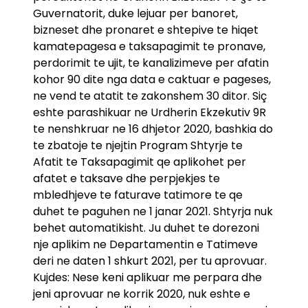
Guvernatorit, duke lejuar per banoret,
bizneset dhe pronaret e shtepive te hiqet
kamatepagesa e taksapagimit te pronave,
perdorimit te ujit, te kanalizimeve per afatin
kohor 90 dite nga data e caktuar e pageses,
ne vend te atatit te zakonshem 30 ditor. Siç
eshte parashikuar ne Urdherin Ekzekutiv 9R
te nenshkruar ne 16 dhjetor 2020, bashkia do
te zbatoje te njejtin Program Shtyrje te
Afatit te Taksapagimit qe aplikohet per
afatet e taksave dhe perpjekjes te
mbledhjeve te faturave tatimore te qe
duhet te paguhen ne 1 janar 2021. Shtyrja nuk
behet automatikisht. Ju duhet te dorezoni
nje aplikim ne Departamentin e Tatimeve
deri ne daten 1 shkurt 2021, per tu aprovuar.
Kujdes: Nese keni aplikuar me perpara dhe
jeni aprovuar ne korrik 2020, nuk eshte e