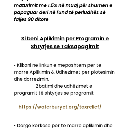
maturimit me 1.5% në muaj për shumen e
papaguar deri në fund të periudhës së
faljes 90 ditore
Si beni Aplikimin per Programin e
Shtyrjes se Taksapagimit
• Klikoni ne linkun e meposhtem per te
marre Aplikimin & Udhezimet per plotesimin
dhe dorrezimin.
Zbatimi dhe udhëzimet e
programit të shtyrjes së programit
https://waterburyct.org/taxrelief/
• Dergo kerkese per te marre aplikimin dhe