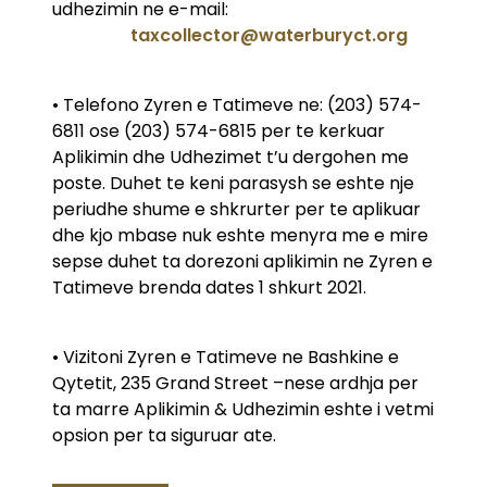
udhezimin ne e-mail:
taxcollector@waterburyct.org
• Telefono Zyren e Tatimeve ne: (203) 574-
6811 ose (203) 574-6815 per te kerkuar
Aplikimin dhe Udhezimet t’u dergohen me
poste. Duhet te keni parasysh se eshte nje
periudhe shume e shkrurter per te aplikuar
dhe kjo mbase nuk eshte menyra me e mire
sepse duhet ta dorezoni aplikimin ne Zyren e
Tatimeve brenda dates 1 shkurt 2021.
• Vizitoni Zyren e Tatimeve ne Bashkine e
Qytetit, 235 Grand Street –nese ardhja per
ta marre Aplikimin & Udhezimin eshte i vetmi
opsion per ta siguruar ate.