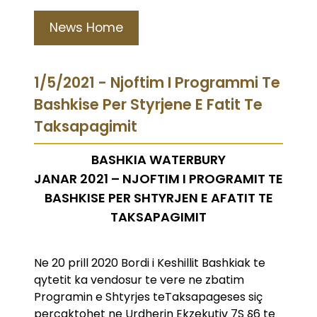
News Home
1/5/2021 - Njoftim I Programmi Te
Bashkise Per Styrjene E Fatit Te
Taksapagimit
BASHKIA WATERBURY
JANAR 2021 – NJOFTIM I PROGRAMIT TE
BASHKISE PER SHTYRJEN E AFATIT TE
TAKSAPAGIMIT
Ne 20 prill 2020 Bordi i Keshillit Bashkiak te
qytetit ka vendosur te vere ne zbatim
Programin e Shtyrjes teTaksapageses siç
percaktohet ne Urdherin Ekzekutiv 7S §6 te