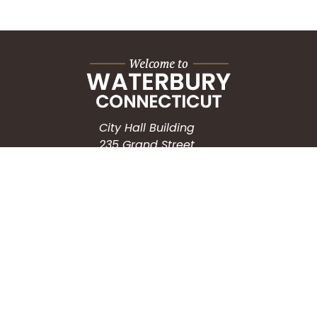
City Hall Building
235 Grand Street
Waterbury, CT 06702
HOW CAN WE HELP?
Submit a Service Request
Search the Knowledgebase
Contact Us
Employment