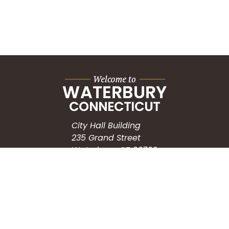
City Hall Building
235 Grand Street
Waterbury, CT 06702
HOW CAN WE HELP?
Submit a Service Request
Search the Knowledgebase